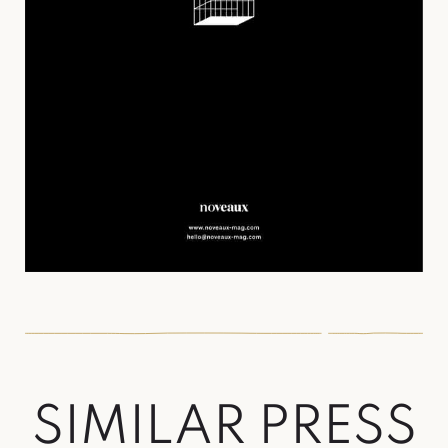
S
I
M
I
L
A
R
P
R
E
S
S