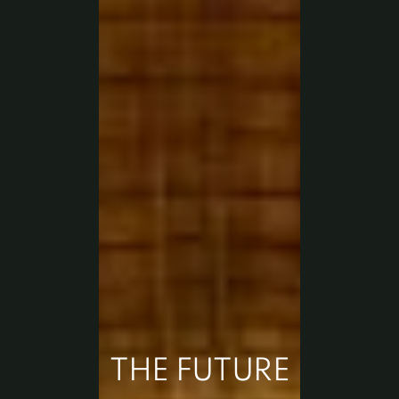
T
H
E
F
U
T
U
R
E