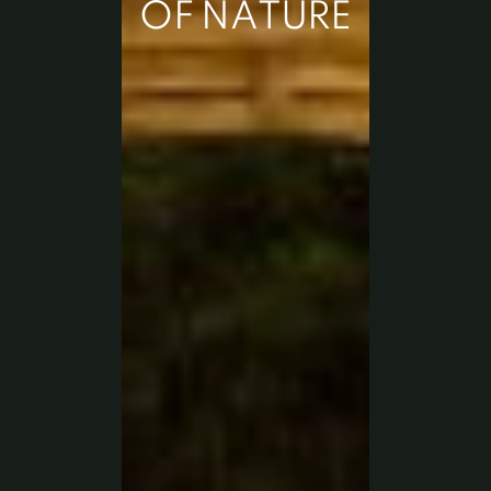
O
F
N
A
T
U
R
E